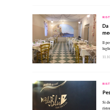
RIS
Da 
med
Il p
lugl
11.1
RIS
Pes
Si di
rist