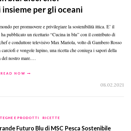
 insieme per gli oceani
l mondo per promuovere e privilegiare la sostenibilità ittica. E’ il
a pubblicato un ricettario “Cucina in blu” con il contributo di
 lo chef e conduttore televisivo Max Mariola, volto di Gambero Rosso
 carciofi e vongole lupino, una ricetta che coniuga i sapori della
dia del nostro mare.…
READ NOW
08.02.2021
TEGHE E PRODOTTI
RICETTE
Grande Futuro Blu di MSC Pesca Sostenibile