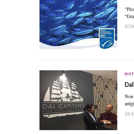
“Pic
“Gra
07.
RIS
Dal
Non 
artig
26.