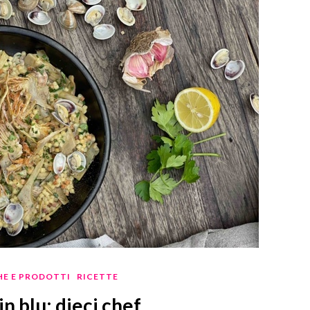
E E PRODOTTI
RICETTE
in blu: dieci chef