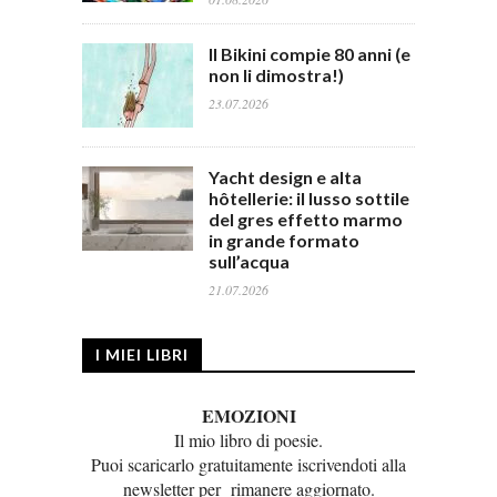
Il Bikini compie 80 anni (e
non li dimostra!)
23.07.2026
Yacht design e alta
hôtellerie: il lusso sottile
del gres effetto marmo
in grande formato
sull’acqua
21.07.2026
I MIEI LIBRI
EMOZIONI
Il mio libro di poesie.
Puoi scaricarlo gratuitamente iscrivendoti alla
newsletter per rimanere aggiornato.