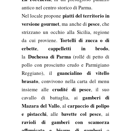
antico nel centro storico di Parma.
piatti del territorio
in
Nel locale propone
versione gourmet
pesce
, ma anche di
, che
strizzano un occhio alla Sicilia, regione
Tortelli di zucca o di
da cui proviene.
erbette
cappelletti in brodo
,
,
Duchessa di Parma
la
(rollé di petto di
pollo con prosciutto crudo e Parmigiano
guancialino di vitello
Reggiano), il
brasato
, convivono nella carta del menu
crudité di pesce
insieme alle
, il suo
gamberi di
cavallo di battaglia, ai
Mazara del Vallo
carpaccio di polipo
, al
e pistacchi
bavette col pesce
, alle
, ai
ravioli di gamberi con scamorza
affumicata e bisque di gamberi
o