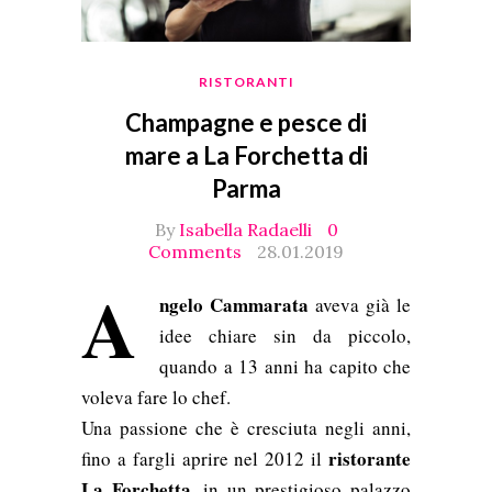
RISTORANTI
Champagne e pesce di
mare a La Forchetta di
Parma
By
Isabella Radaelli
0
Comments
28.01.2019
A
ngelo Cammarata
aveva già le
idee chiare sin da piccolo,
quando a 13 anni ha capito che
voleva fare lo chef.
Una passione che è cresciuta negli anni,
ristorante
fino a fargli aprire nel 2012 il
La Forchetta
, in un prestigioso palazzo