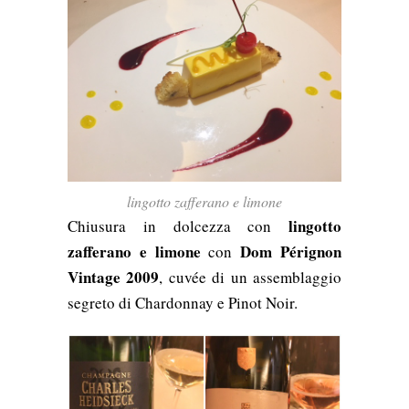
lingotto zafferano e limone
lingotto
Chiusura in dolcezza con
zafferano e limone
Dom P
é
rignon
con
Vintage 2009
, cuvée di un assemblaggio
segreto di Chardonnay e Pinot Noir.