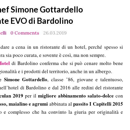
hef Simone Gottardello
nte EVO di Bardolino
elli
0 Comments
26.03.2019
ndare a cena in un ristorante di un hotel, perché spesso si
ra sia poco curata, e sovente è così, ma non sempre.
Hotel
di Bardolino conferma che si può cenare molto bene
gionalità e i prodotti del territorio, anche in un albergo.
ve Simone Gottardello
, classe ’86, giovane e talentuoso,
ll’hotel di Bardolino e dal 2016 alle redini del ristorante
culan 2019
migliore abbinamento salato-dolce
per il
con
sso, maialino e agrumi
passito I Capitelli 2015
abbinata al
to e complesso che ha convinto la giuria per originalità e