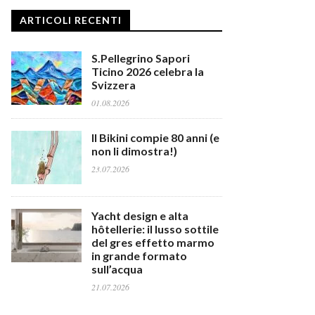
ARTICOLI RECENTI
S.Pellegrino Sapori
Ticino 2026 celebra la
Svizzera
01.08.2026
Il Bikini compie 80 anni (e
non li dimostra!)
23.07.2026
Yacht design e alta
hôtellerie: il lusso sottile
del gres effetto marmo
in grande formato
sull’acqua
21.07.2026