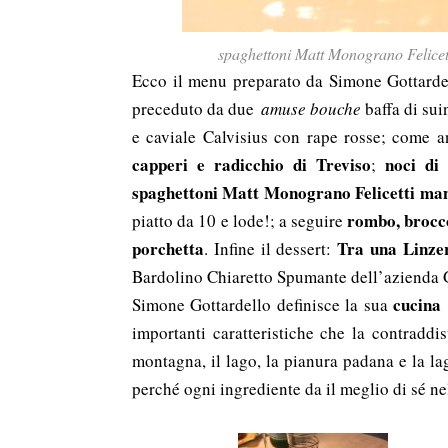
spaghettoni Matt Monograno Felicetti
Ecco il menu preparato da Simone Gottardell
preceduto da due
amuse bouche
baffa di sui
e caviale Calvisius con rape rosse; come 
capperi e radicchio di Treviso
noci di
;
spaghettoni Matt Monograno Felicetti mante
rombo, brocco
piatto da 10 e lode!; a seguire
porchetta
Tra una Linze
. Infine il dessert:
Bardolino Chiaretto Spumante dell’azienda G
cucina 
Simone Gottardello definisce la sua
importanti caratteristiche che la contradd
montagna, il lago, la pianura padana e la l
perché ogni ingrediente da il meglio di sé nel