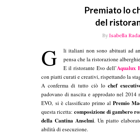
Premiato lo c
del ristora
By
Isabella Rada
G
li italiani non sono abituati ad a
pensa che la ristorazione alberghie
Aqualux 
E il ristorante Evo dell’
con piatti curati e creativi, rispettando la sta
chef executi
A conferma di tutto ciò lo
padovano di nascita e approdato nel 2014 ne
Premio Ma
EVO, si è classificato primo al
c
omposizione di gambero ro
questa ricetta:
della Cantina Anselmi
. Un piatto elabora
abilità di esecuzione.