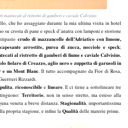
 mantecati al ristretto di gamberi e caviale Calvisius
o, che ho assaggiato durante la mia ultima visita in hotel
no su crosta di pane e speck d’anatra con lamponi e storione
crudo di mazzancolle dell’Adriatico con limone,
antipasto
 capesante arrostite, purea di zucca, nocciole e speck
;
cati al ristretto di gamberi di fiume e caviale Calvisius
,
lo fiolaro di Creazzo, aglio nero e zuppetta di garusoli in
r e un Mont Blanc
. Il tutto accompagnato da Fior di Rosa,
uerrieri Rizzardi.
pulita
riconoscibile
lineare
,
e
. E ci tiene a sottolineare tre
Territorio
istinguono:
, non in senso stretto, ma esteso alla
Stagionalità
aguna veneta a breve distanza.
, importantissima
Qualità
la propria stagione, e infine la
delle materie prime.