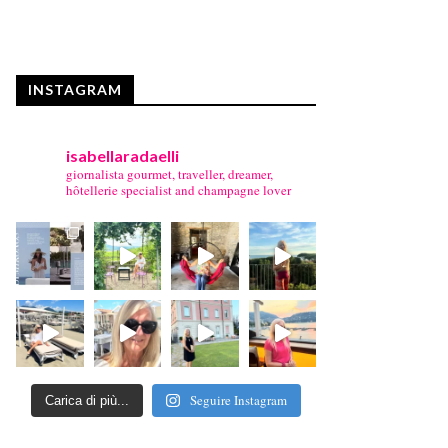
INSTAGRAM
isabellaradaelli
giornalista gourmet, traveller, dreamer,
hôtellerie specialist and champagne lover
Seguire Instagram
Carica di più...