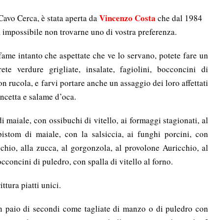
Vincenzo Costa
 Cavo Cerca, è stata aperta da
che dal 1984
ti, impossibile non trovarne uno di vostra preferenza.
 fame intanto che aspettate che ve lo servano, potete fare un
ete verdure grigliate, insalate, fagiolini, bocconcini di
 rucola, e farvi portare anche un assaggio dei loro affettati
ancetta e salame d’oca.
 di maiale, con ossibuchi di vitello, ai formaggi stagionati, al
 pistom di maiale, con la salsiccia, ai funghi porcini, con
icchio, alla zucca, al gorgonzola, al provolone Auricchio, al
occoncini di puledro, con spalla di vitello al forno.
ttura piatti unici.
 paio di secondi come tagliate di manzo o di puledro con