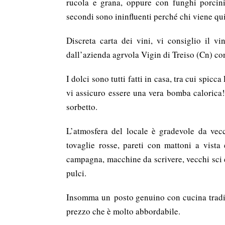
rucola e grana, oppure con funghi porcini 
secondi sono ininfluenti perché chi viene qui
Discreta carta dei vini, vi consiglio il vi
dall’azienda agrvola Vigin di Treiso (Cn) con
I dolci sono tutti fatti in casa, tra cui spic
vi assicuro essere una vera bomba calorica!
sorbetto.
L’atmosfera del locale è gradevole da vecch
tovaglie rosse, pareti con mattoni a vista
campagna, macchine da scrivere, vecchi sci e
pulci.
Insomma un posto genuino con cucina tradizi
prezzo che è molto abbordabile.