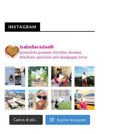
INSTAGRAM
isabellaradaelli
giornalista gourmet, traveller, dreamer,
hôtellerie specialist and champagne lover
Seguire Instagram
Carica di più...