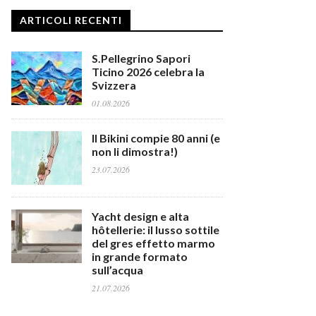
ARTICOLI RECENTI
S.Pellegrino Sapori
Ticino 2026 celebra la
Svizzera
01.08.2026
Il Bikini compie 80 anni (e
non li dimostra!)
23.07.2026
Yacht design e alta
hôtellerie: il lusso sottile
del gres effetto marmo
in grande formato
sull’acqua
21.07.2026