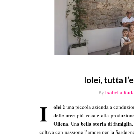
Iolei, tutta 
By
Isabella Rada
I
olei
è una piccola azienda a conduzione
delle aree più vocate alla produzio
Oliena
bella storia di famiglia
. Una
coltiva con passione l’amore per la Sardegna