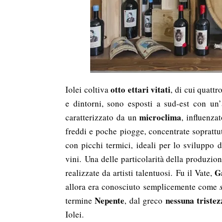
otto ettari vitati
Iolei coltiva
, di cui quattr
e dintorni, sono esposti a sud-est con un’
microclima
caratterizzato da un
, influenza
freddi e poche piogge, concentrate soprattutt
con picchi termici, ideali per lo sviluppo 
vini. Una delle particolarità della produzio
G
realizzate da artisti talentuosi. ​Fu il Vate,
allora era conosciuto semplicemente come
Nepente
nessuna tristez
termine
, dal greco
Iolei.