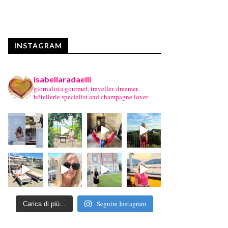
INSTAGRAM
isabellaradaelli
giornalista gourmet, traveller, dreamer,
hôtellerie specialist and champagne lover
Seguire Instagram
Carica di più...