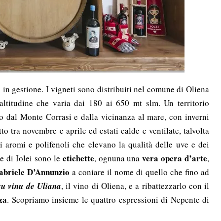
o in gestione. I vigneti sono distribuiti nel comune di Oliena
altitudine che varia dai 180 ai 650 mt slm. Un territorio
to dal Monte Corrasi e dalla vicinanza al mare, con inverni
o tra novembre e aprile ed estati calde e ventilate, talvolta
di aromi e polifenoli che elevano la qualità delle uve e dei
etichette
vera opera d’arte
ne di Iolei sono le
, ognuna una
,
abriele D’Annunzio
a coniare il nome di quello che fino ad
s
u vinu de Uliana
, il vino di Oliena, e a ribattezzarlo con il
za
. Scopriamo insieme le quattro espressioni di Nepente di