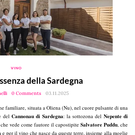
VINO
l’essenza della Sardegna
elli
0 Comments
03.11.2025
 familiare, situata a Oliena (Nu), nel cuore pulsante di una
Cannonau di Sardegna
Nepente di
ne del
: la sottozona del
Salvatore Puddu
, che vede come fautore il capostipite
, che
 e per il vino che nasce da queste terre, insieme alla moglie