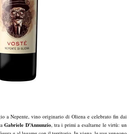
 a Nepente, vino originario di Oliena e celebrato fin dai
Gabriele D’Annunzio
ura
, tra i primi a esaltarne le virtù: un
figura e al legame con il territorio. In vigna, le uve vengono