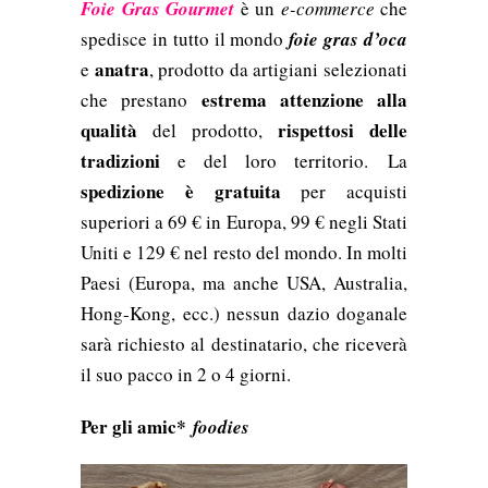
Foie Gras Gourmet
è un
e-commerce
che
spedisce in tutto il mondo
foie gras d’oca
anatra
e
, prodotto da artigiani selezionati
estrema attenzione alla
c
he prestano
qualità
rispettosi delle
del prodotto,
tradizioni
e del loro territorio.
La
spedizione è gratuita
per acquisti
superiori a 69 € in Europa, 99 € negli Stati
Uniti e 129 € nel resto del mondo. In molti
Paesi (Europa, ma anche USA, Australia,
Hong-Kong, ecc.) nessun dazio doganale
sarà richiesto al destinatario, che riceverà
il suo pacco in 2 o 4 giorni.
Per gli amic*
foodies