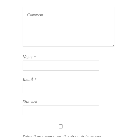
Nome
*
Email
*
Sito web
Salva il mio nome, email e sito web in questo