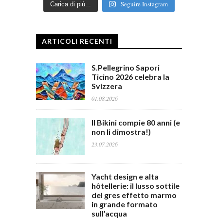
Seguire Instagram
Carica di più...
ARTICOLI RECENTI
S.Pellegrino Sapori
Ticino 2026 celebra la
Svizzera
01.08.2026
Il Bikini compie 80 anni (e
non li dimostra!)
23.07.2026
Yacht design e alta
hôtellerie: il lusso sottile
del gres effetto marmo
in grande formato
sull’acqua