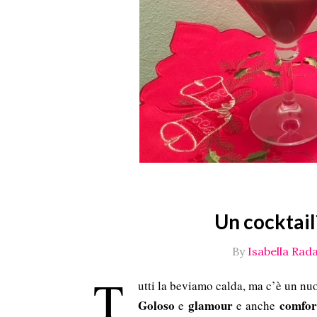
Un cocktail?
By
Isabella Rada
T
utti la beviamo calda, ma c’è un nu
Goloso
glamour
comfor
e
e anche