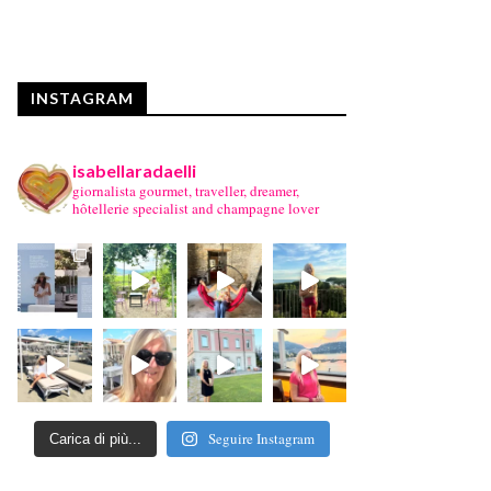
INSTAGRAM
isabellaradaelli
giornalista gourmet, traveller, dreamer,
hôtellerie specialist and champagne lover
Seguire Instagram
Carica di più...