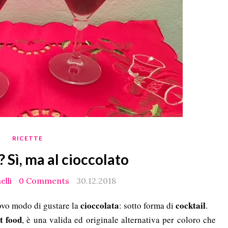
RICETTE
 Sì, ma al cioccolato
elli
0 Comments
30.12.2018
cioccolata
cocktail
ovo modo di gustare la
: sotto forma di
.
t food
, è una valida ed originale alternativa per coloro che