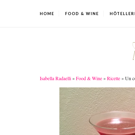
HOME
FOOD & WINE
HÔTELLER
Isabella Radaelli
»
Food & Wine
»
Ricette
»
Un co