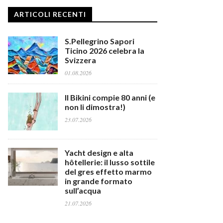
ARTICOLI RECENTI
S.Pellegrino Sapori
Ticino 2026 celebra la
Svizzera
01.08.2026
Il Bikini compie 80 anni (e
non li dimostra!)
23.07.2026
Yacht design e alta
hôtellerie: il lusso sottile
del gres effetto marmo
in grande formato
sull’acqua
21.07.2026